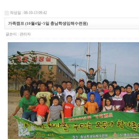
작성일 : 08-10-13 09:42
가족캠프 (10월4일~5일 충남학생임해수련원)
글쓴이 :
관리자